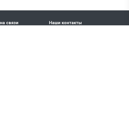
на связи
Наши контакты
+7 495 181-72-24
БЦ BOTANICA, улица
Вильгельма Пика, 11, офис
519
info@globos.ru