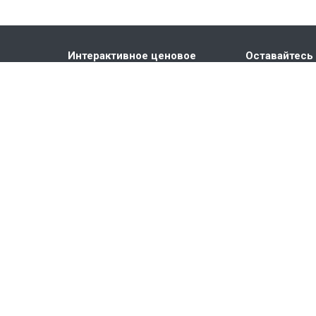
Интерактивное ценовое
Оставайтесь 
предложение
Конфигуратор LARA
Видео компании ELKO EP
Каталоги и брошюры
Техническая поддержка
ния
ты