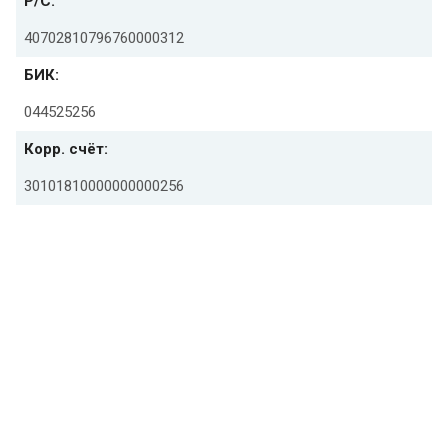
Р/С:
40702810796760000312
БИК:
044525256
Корр. счёт:
30101810000000000256