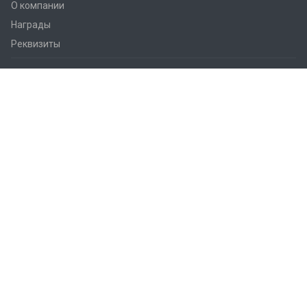
О компании
Награды
Реквизиты
Решения
Практические советы
Дом и квартира
Smart City
Гостиницы
Офисы
Коммерческие помещения
Промышленные объекты
Cельское хозяйство
Умная Колонна
Интерактивное ценовое предложение
Конфигуратор LARA