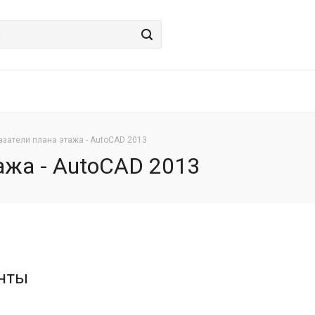
азатели плана этажа - AutoCAD 2013
ажа - AutoCAD 2013
нты