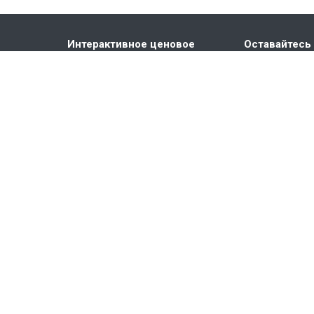
Интерактивное ценовое
Оставайтесь 
предложение
Конфигуратор LARA
Видео компании ELKO EP
Каталоги и брошюры
Техническая поддержка
ния
ты