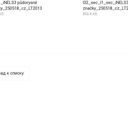
1_iNELS3 půdorysné
l32_sec_l1_sec_iNELS3
ky_250518_cz_LT2013
značky_250518_cz_LT
Кб
800.8 Кб
ад к списку