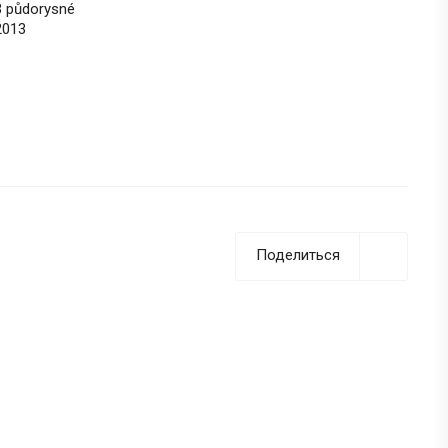
 půdorysné
2013
Поделиться