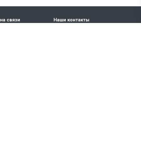
на связи
Наши контакты
+7 495 181-72-24
БЦ BOTANICA, улица
Вильгельма Пика, 11, офис
519
info@globos.ru