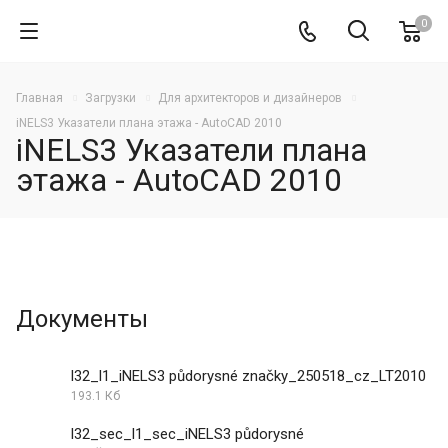
0
Главная
Загрузки
Для архитекторов и дизайнеров
iNELS3 Указатели плана этажа - AutoCAD 2010
iNELS3 Указатели плана
этажа - AutoCAD 2010
Документы
l32_l1_iNELS3 půdorysné značky_250518_cz_LT2010
193.1 Кб
l32_sec_l1_sec_iNELS3 půdorysné