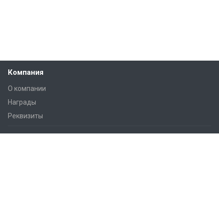
Компания
О компании
Награды
Реквизиты
Решения
Практические советы
Дом и квартира
Smart City
Гостиницы
Офисы