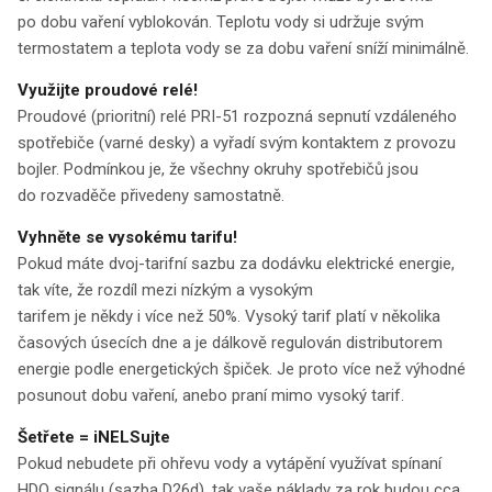
po dobu vaření vyblokován. Teplotu vody si udržuje svým
termostatem a teplota vody se za dobu vaření sníží minimálně.
Využijte proudové relé!
Proudové (prioritní) relé PRI-51 rozpozná sepnutí vzdáleného
spotřebiče (varné desky) a vyřadí svým kontaktem z provozu
bojler. Podmínkou je, že všechny okruhy spotřebičů jsou
do rozvaděče přivedeny samostatně.
Vyhněte se vysokému tarifu!
Pokud máte dvoj-tarifní sazbu za dodávku elektrické energie,
tak víte, že rozdíl mezi nízkým a vysokým
tarifem je někdy i více než 50%. Vysoký tarif platí v několika
časových úsecích dne a je dálkově regulován distributorem
energie podle energetických špiček. Je proto více než výhodné
posunout dobu vaření, anebo praní mimo vysoký tarif.
Šetřete = iNELSujte
Pokud nebudete při ohřevu vody a vytápění využívat spínaní
HDO signálu (sazba D26d), tak vaše náklady za rok budou cca