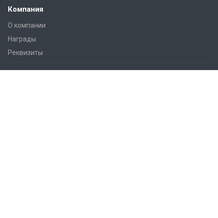
Компания
О компании
Награды
Реквизиты
Решения
Практические советы
Дом и квартира
Smart City
Гостиницы
Офисы
Коммерческие помещения
Промышленные объекты
Cельское хозяйство
Умная Колонна