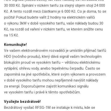
30 000 Kč. Spínání v nízkém tarifu za stejný objem stojí 24 000
Kč. A tento rozdíl mezi částkami je 6 000 Kč. Co je doma, to se
počítá! Pokud budete vařit 2 hodiny na elektrickém vařiči
o výkonu 3kW v době vysokého tarifu, vaše náklady budou 30
Kč, na rozdíl od vaření v nízkém tarifu, ve kterém snížíte cenu
na 15 Kč.
Komunikujte!
Ve vašem elektroměrovém rozvaděči je umístěn přijímač tarifů
HDO (nočního proudu), který dává signál vašim technologiím
blokujícím proud ve vysokém tarifu – většinou elektrickému
vytápění, ohřevu vody, anebo tepelnému čerpadlu. Často se
zapomíná na jiné spotřebiče, které svým výkonem a provozem
v době vysokého tarifu mohou nepříjemně navýšit náklady
za energii. Doporučujeme zajistit komunikaci signálu
ve vysokém tarifu i právě k těmto spotřebičům.
Vysílejte bezdrátově!
Bezdrátový vysílač RFSG-1M se instaluje k místu, kde se