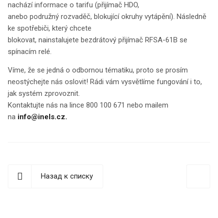
nachází informace o tarifu (přijímač HDO,
anebo podružný rozvaděč, blokující okruhy vytápění). Následně
ke spotřebiči, který chcete
blokovat, nainstalujete bezdrátový přijímač RFSA-61B se
spínacím relé.
Víme, že se jedná o odbornou tématiku, proto se prosím
neostýchejte nás oslovit! Rádi vám vysvětlíme fungování i to,
jak systém zprovoznit.
Kontaktujte nás na lince 800 100 671 nebo mailem
na
info@inels.cz.
Назад к списку