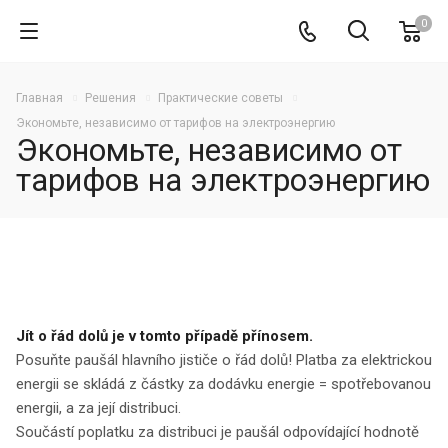
0
Главная
Решения
Практические советы
Экономьте, независимо от тарифов на электроэнергию
Экономьте, независимо от
тарифов на электроэнергию
Jít o řád dolů je v tomto případě přínosem.
Posuňte paušál hlavního jističe o řád dolů! Platba za elektrickou
energii se skládá z částky za dodávku energie = spotřebovanou
energii, a za její distribuci.
Součástí poplatku za distribuci je paušál odpovídající hodnotě