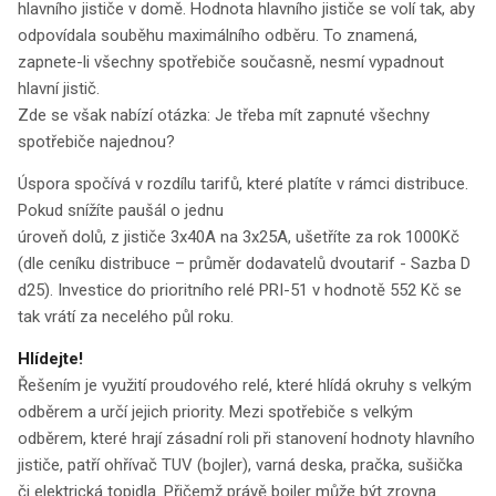
hlavního jističe v domě. Hodnota hlavního jističe se volí tak, aby
odpovídala souběhu maximálního odběru. To znamená,
zapnete-li všechny spotřebiče současně, nesmí vypadnout
hlavní jistič.
Zde se však nabízí otázka: Je třeba mít zapnuté všechny
spotřebiče najednou?
Úspora spočívá v rozdílu tarifů, které platíte v rámci distribuce.
Pokud snížíte paušál o jednu
úroveň dolů, z jističe 3x40A na 3x25A, ušetříte za rok 1000Kč
(dle ceníku distribuce – průměr dodavatelů dvoutarif - Sazba D
d25). Investice do prioritního relé PRI-51 v hodnotě 552 Kč se
tak vrátí za necelého půl roku.
Hlídejte!
Řešením je využití proudového relé, které hlídá okruhy s velkým
odběrem a určí jejich priority. Mezi spotřebiče s velkým
odběrem, které hrají zásadní roli při stanovení hodnoty hlavního
jističe, patří ohřívač TUV (bojler), varná deska, pračka, sušička
či elektrická topidla. Přičemž právě bojler může být zrovna