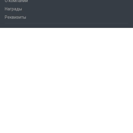
О компании
Награды
Реквизиты
Решения
Практические советы
Дом и квартира
Smart City
Гостиницы
Офисы
Коммерческие помещения
Промышленные объекты
Cельское хозяйство
Умная Колонна
Интерактивное ценовое предложение
Конфигуратор LARA