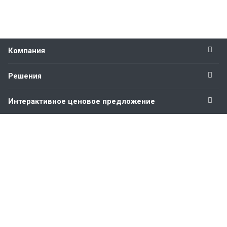
Компания
Решения
Интерактивное ценовое предложение
Оставайтесь на связи
Наши контакты
+7 495 181-72-24
БЦ BOTANICA, улица Вильгельма Пика, 11, офис 519