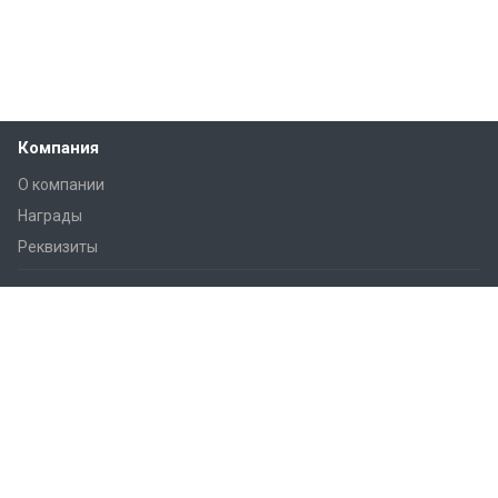
Компания
О компании
Награды
Реквизиты
Решения
Практические советы
Дом и квартира
Smart City
Гостиницы
Офисы
Коммерческие помещения