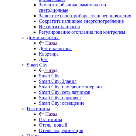
Замените обычные лампочки на
светодиодные
Защитите свои приборы от перенапряжения
Сократите излишнее энергопотребление
Не светит напрасно
Регулирование отопления под контролем
Дом и квартира
Назад
Дом и квартира
Квартира
Дом
Smart City
Назад
Smart City
Smart City: Здания
Smart City: измерение энергии
Smart City: сеть датчиков
Smart City: парковка
Smart City: освещение
Гостиницы
Назад
Гостиницы
Отель: новый
Отель: модернизация
Офисы