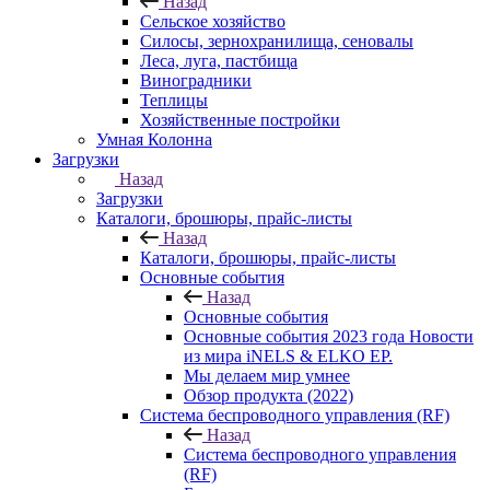
Назад
Cельское хозяйство
Силосы, зернохранилища, сеновалы
Леса, луга, пастбища
Виноградники
Теплицы
Хозяйственные постройки
Умная Колонна
Загрузки
Назад
Загрузки
Каталоги, брошюры, прайс-листы
Назад
Каталоги, брошюры, прайс-листы
Основные события
Назад
Основные события
Основные события 2023 года Новости
из мира iNELS & ELKO EP.
Мы делаем мир умнее
Обзор продукта (2022)
Cистема беспроводного управления (RF)
Назад
Cистема беспроводного управления
(RF)